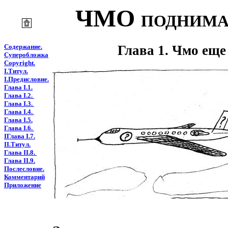
ЧМО
ПОДНИМ
Содержание.
Глава 1. Чмо еще
Суперобложка
Copyright.
I.Tитул.
I.Предисловие.
Глава I.1.
Глава I.2.
Глава I.3.
Глава I.4.
Глава I.5.
Глава I.6.
IГлава I.7.
II.Tитул.
Глава II.8.
Глава II.9.
Послесловие.
Комментарий
Приложение