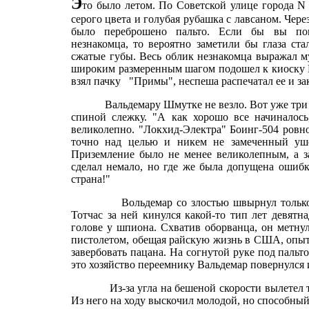
Э
то было летом. По С
оветской улице города N
серого цвета и голубая рубашка с лавсаном. Чере
было переброшено пальто. Если бы вы поп
незнакомца, то вероятно заметили бы глаза ста
сжатые губы. Весь облик незнакомца выражал м
широким размеренным шагом подошел к киоску 
взял пачку
"Примы", неспеша распечатал ее и за
Вальдемару Шмутке не везло. Вот уже три 
спиной слежку. "А как хорошо все начиналось
великолепно. "Локхид-Электра" Боинг-504 ровно
точно над целью и никем не замеченный уш
Приземление было не менее великолепным, а за
сделал немало, но где же была допущена ошибк
страна!"
Вольдемар со злостью швырнул только
Тотчас за ней кинулся какой-то тип лет девятн
голове у шпиона. Схватив оборванца, он метнул
пистолетом, обещая райскую жизнь в США, оп
завербовать пацана. На согнутой руке под пальто
это хозяйство переемнику Вальдемар повернулся 
Из-за угла на бешеной скорости вылетел
Из него на ходу выскочил молодой, но способны