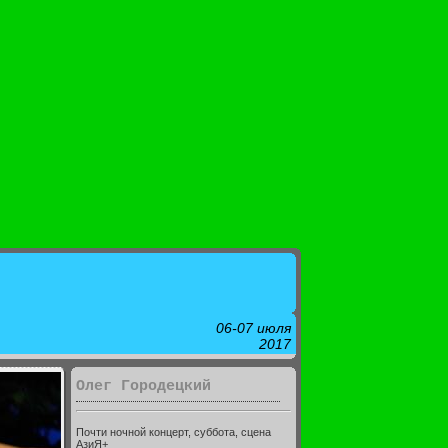
06-07 июля
2017
Олег Городецкий
Почти ночной концерт, суббота, сцена
АзиЯ+