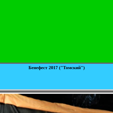
Бенефест 2017 ("Томский")