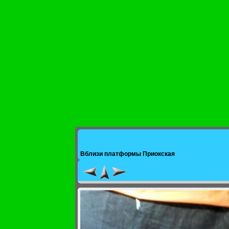
Вблизи платформы Приокская