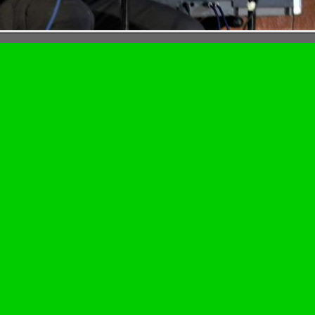
[
Список фотоальбомов
]