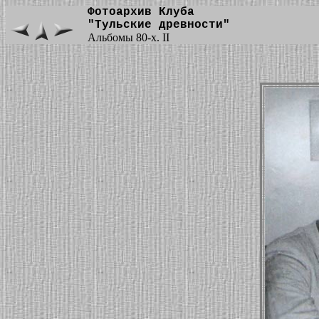
Фотоархив Клуба
"Тульские древности"
Альбомы 80-х. II