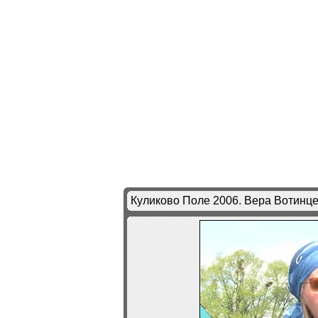
Куликово Поле 2006. Вера Вотинц