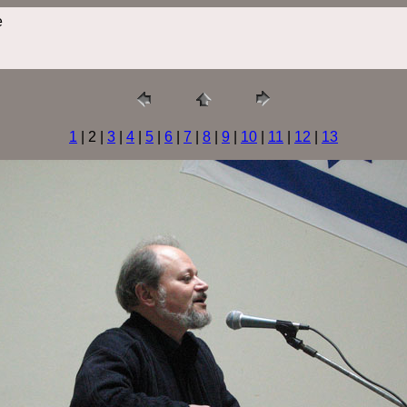
е
1
| 2 |
3
|
4
|
5
|
6
|
7
|
8
|
9
|
10
|
11
|
12
|
13